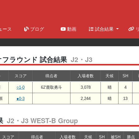
(current)
ュース
ブログ
動画
試合結果
J2・J3
オフラウンド 試合結果
手
スコア
得点者
入場者数
天候
SH
媛
○1-0
62'鹿取勇斗
3,078
晴
4
原
●0-3
2,244
晴
13
J2・J3 WEST-B Group
果
スコア
得点者
入場者数
天候
SH
被SH
勝点