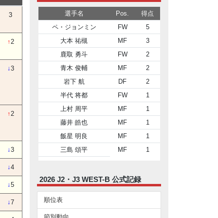
選手名
Pos.
得点
3
ペ・ジョンミン
FW
5
大本 祐槻
MF
3
↑
2
鹿取 勇斗
FW
2
青木 俊輔
MF
2
↓
3
岩下 航
DF
2
半代 将都
FW
1
上村 周平
MF
1
↑
2
藤井 皓也
MF
1
飯星 明良
MF
1
三島 頌平
MF
1
↓
3
↓
4
2026 J2・J3 WEST-B 公式記録
↓
5
順位表
↓
7
節別動向