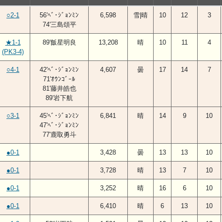
○2-1
56'ﾍﾞ･ｼﾞｮﾝﾐﾝ
6,598
雪|晴
10
12
3
74'三島頌平
★1-1
89'飯星明良
13,208
晴
10
11
4
(PK3-4)
○4-1
42'ﾍﾞ･ｼﾞｮﾝﾐﾝ
4,607
曇
17
14
7
71'ｵｳﾝｺﾞｰﾙ
81'藤井皓也
89'岩下航
○3-1
45'ﾍﾞ･ｼﾞｮﾝﾐﾝ
6,841
晴
14
9
10
47'ﾍﾞ･ｼﾞｮﾝﾐﾝ
77'鹿取勇斗
●0-1
3,428
曇
13
13
10
●0-1
3,728
晴
13
7
10
●0-1
3,252
晴
16
6
10
●0-1
6,410
晴
6
13
10