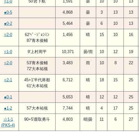
○1-0
50'岩下航
1,591
曇
10
10
13
●0-5
4,868
曇
3
13
13
●0-2
5,464
曇
6
10
13
○2-0
62'ﾍﾞ･ｼﾞｮﾝﾐﾝ
1,456
晴
15
10
16
87'青木俊輔
○1-0
9'上村周平
10,371
曇/雨
10
12
19
○2-0
53'青木俊輔
3,483
雨
10
8
22
72'大本祐槻
○2-1
45+1'半代将都
6,712
晴
18
15
25
61'大本祐槻
●0-1
5,653
晴
12
12
25
●1-2
57'大本祐槻
7,744
晴
4
17
25
☆1-1
90+5'鹿取勇斗
4,803
晴|曇
11
6
27
(PK5-4)