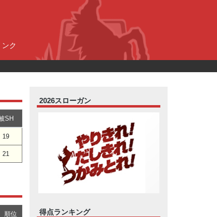
リンク
2026スローガン
被SH
19
21
得点ランキング
順位