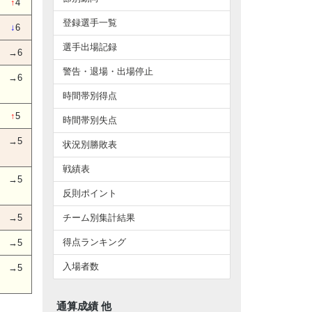
↑
4
登録選手一覧
↓
6
選手出場記録
→6
警告・退場・出場停止
→6
時間帯別得点
↑
5
時間帯別失点
→5
状況別勝敗表
戦績表
→5
反則ポイント
→5
チーム別集計結果
得点ランキング
→5
入場者数
→5
通算成績 他