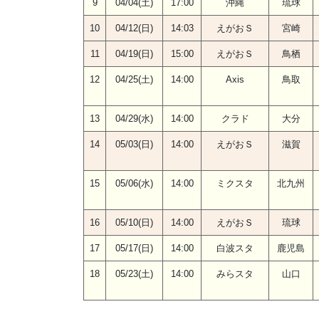
9
04/04(土)
17:00
沖縄
琉球
10
04/12(日)
14:03
えがおＳ
宮崎
11
04/19(日)
15:00
えがおＳ
鳥栖
12
04/25(土)
14:00
Axis
鳥取
13
04/29(水)
14:00
クラド
大分
14
05/03(日)
14:00
えがおＳ
滋賀
15
05/06(水)
14:00
ミクスタ
北九州
16
05/10(日)
14:00
えがおＳ
琉球
17
05/17(日)
14:00
白波スタ
鹿児島
18
05/23(土)
14:00
みらスタ
山口