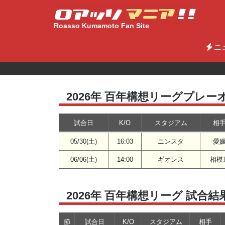
Roasso Kumamoto Fan Site
ニ
2026年 百年構想リーグプレー
試合日
K/O
スタジアム
相
05/30(土)
16:03
ニンスタ
愛
06/06(土)
14:00
ギオンス
相模
2026年 百年構想リーグ 試合結
節
試合日
K/O
スタジアム
相手